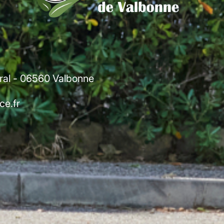
tral - 06560 Valbonne
e.fr