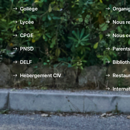
Collège
Organi
Lycée
Nous re
CPGE
Nous c
PNSD
Parents
DELF
Bibliot
Hébergement CIV
Restaur
Interna