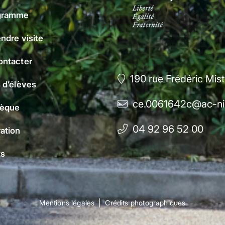
gramme
ndre visite
ontacter
190 rue Frédéric Mis
 d’élèves
ce.0061642c@ac-nic
hèque
04 92 96 52 00
ation
ts
Mentions légales
Crédits photographiques