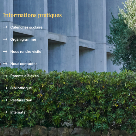
Informations pratiques
Calendrier scolaire
Organigramme
Nous rendre visite
Nous contacter
Parents d’élèves
Bibliothèque
Restauration
Internats