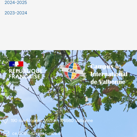
2024-2025
2023-2024
190 rue Frédéric Mistral - 06560 Valbonne
ce.0061642c@ac-nice.fr