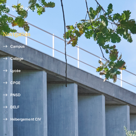
04 92 96 52 00
Navigation
Campus
Collège
Lycée
CPGE
PNSD
DELF
Hébergement CIV