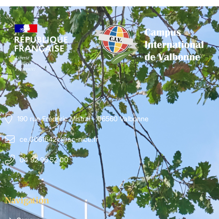
190 rue Frédéric Mistral - 06560 Valbonne
ce.0061642c@ac-nice.fr
04 92 96 52 00
Navigation