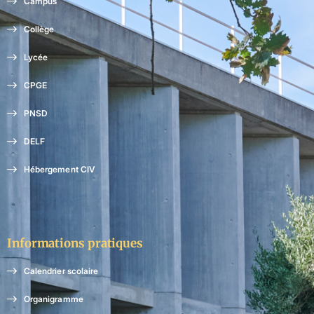
Campus
Collège
Lycée
CPGE
PNSD
DELF
Hébergement CIV
Informations pratiques
Calendrier scolaire
Organigramme