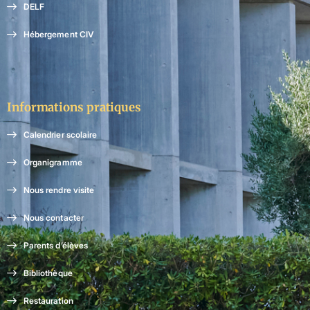
DELF
Hébergement CIV
Informations pratiques
Calendrier scolaire
Organigramme
Nous rendre visite
Nous contacter
Parents d’élèves
Bibliothèque
Restauration