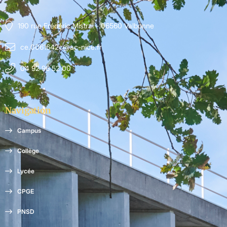
190 rue Frédéric Mistral - 06560 Valbonne
ce.0061642c@ac-nice.fr
04 92 96 52 00
Navigation
Campus
Collège
Lycée
CPGE
PNSD