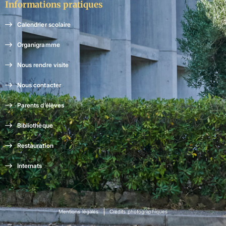
Informations pratiques
Calendrier scolaire
Organigramme
Nous rendre visite
Nous contacter
Parents d’élèves
Bibliothèque
Restauration
Internats
Mentions légales
Crédits photographiques