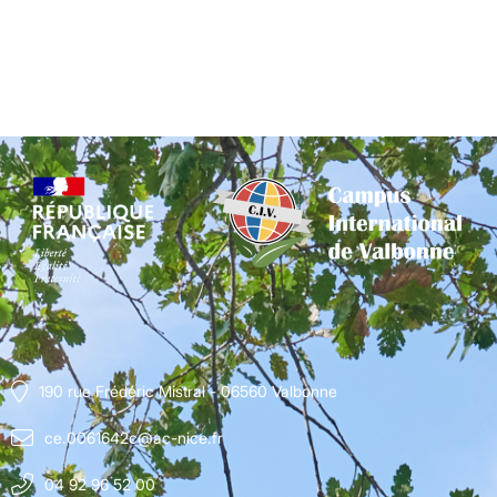
190 rue Frédéric Mistral - 06560 Valbonne
ce.0061642c@ac-nice.fr
04 92 96 52 00