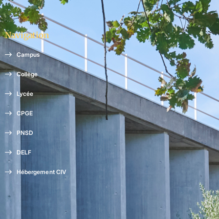
Navigation
Campus
Collège
Lycée
CPGE
PNSD
DELF
Hébergement CIV